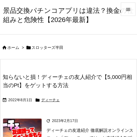
景品交換パチンコアプリは違法？換金の仕

組みと危険性【2026年最新】

メニュ

サイド


ホーム
>
スロッターズ半田

前へ

次へ
知らないと損！ディーチェの友人紹介で【5,000円相

当のPt】をゲットする方法
検索


2022年8月1日
ディーチェ

2023年2月17日
ディーチェの友達紹介 徹底解説
オンラインス