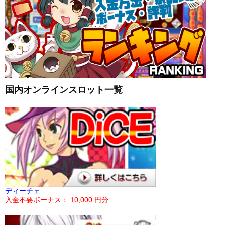
国内オンラインスロット一覧
ディーチェ
入金不要ボーナス： 10,000 円分