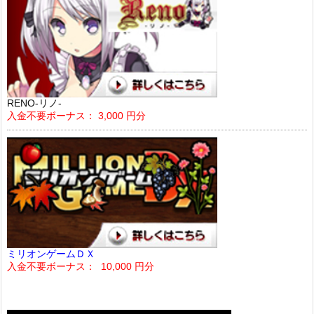
RENO-リノ-
入金不要ボーナス： 3,000 円分
ミリオンゲームＤＸ
入金不要ボーナス： 10,000 円分