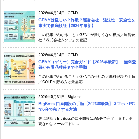
2026年6月14日
:
GEMY
GEMYは怪しい？詐欺？運営会社・違法性・安全性を
事実で徹底検証【2026年最新】
この記事でわかること：GEMYが怪しくない根拠／運営会
社「株式会社ムソウ」の登記 ...
2026年6月14日
:
GEMY
GEMY（ゲミー）完全ガイド【2026年最新】｜無料登
録から景品獲得まで全手順
この記事でわかること：GEMYの仕組み／無料登録の手順
／GOLDの貯め方と景品応 ...
2026年5月31日
:
Bigboss
BigBoss 口座開設の手順【2026年最新】スマホ・PC
で5分で完了する方法
先に結論：BigBossの口座開設は約5分で完了します。必
要なのはメールアドレス ...