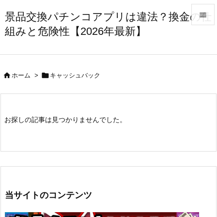
景品交換パチンコアプリは違法？換金の仕

組みと危険性【2026年最新】

メニュ

サイド


ホーム
>
キャッシュバック

前へ

お探しの記事は見つかりませんでした。
次へ

検索
当サイトのコンテンツ