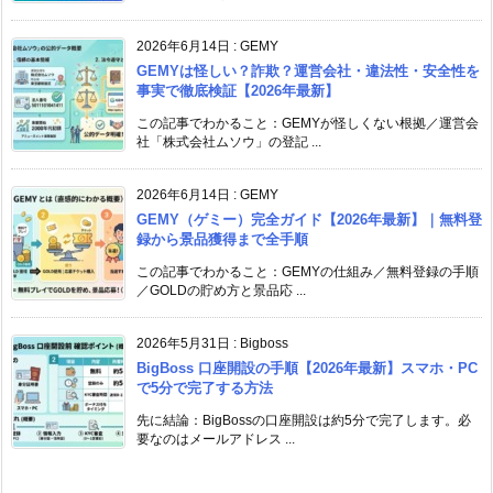
2026年6月14日
:
GEMY
GEMYは怪しい？詐欺？運営会社・違法性・安全性を
事実で徹底検証【2026年最新】
この記事でわかること：GEMYが怪しくない根拠／運営会
社「株式会社ムソウ」の登記 ...
2026年6月14日
:
GEMY
GEMY（ゲミー）完全ガイド【2026年最新】｜無料登
録から景品獲得まで全手順
この記事でわかること：GEMYの仕組み／無料登録の手順
／GOLDの貯め方と景品応 ...
2026年5月31日
:
Bigboss
BigBoss 口座開設の手順【2026年最新】スマホ・PC
で5分で完了する方法
先に結論：BigBossの口座開設は約5分で完了します。必
要なのはメールアドレス ...