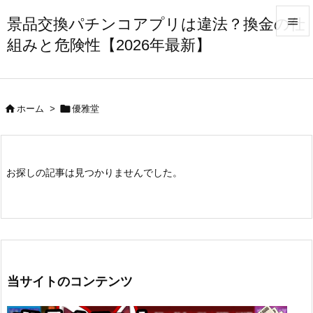
景品交換パチンコアプリは違法？換金の仕

組みと危険性【2026年最新】

メニュ

サイド


ホーム
>
優雅堂

前へ

お探しの記事は見つかりませんでした。
次へ

検索
当サイトのコンテンツ