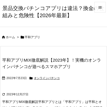
景品交換パチンコアプリは違法？換金の仕

組みと危険性【2026年最新】

メニュ

サイド


ホーム
>
平和アプリ

前へ

次へ
平和アプリMIX徹底解説【2023年】！実機のオンラ

インパチンコが遊べるスマホアプリ
検索


2022年7月23日
オンラインパチンコ

2023年12月27日
平和アプリMIX徹底解説平和アプリとは
「平和アプリ」は平和とオ