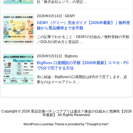
社「株式会社ムソウ」の登記 ...
2026年6月14日
:
GEMY
GEMY（ゲミー）完全ガイド【2026年最新】｜無料登
録から景品獲得まで全手順
この記事でわかること：GEMYの仕組み／無料登録の手順
／GOLDの貯め方と景品応 ...
2026年5月31日
:
Bigboss
BigBoss 口座開設の手順【2026年最新】スマホ・PC
で5分で完了する方法
先に結論：BigBossの口座開設は約5分で完了します。必
要なのはメールアドレス ...
Copyright ©
2026
景品交換パチンコアプリは違法？換金の仕組みと危険性【2026
年最新】
All Rights Reserved.
WordPress Luxeritas Theme is provided by "
Thought is free
".