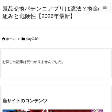
景品交換パチンコアプリは違法？換金の仕

組みと危険性【2026年最新】

メニュ

サイド


ホーム
>
playOJO

前へ

お探しの記事は見つかりませんでした。
次へ

検索
当サイトのコンテンツ