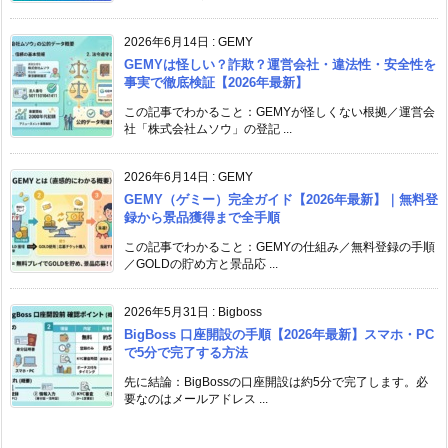
2026年6月14日
:
GEMY
GEMYは怪しい？詐欺？運営会社・違法性・安全性を
事実で徹底検証【2026年最新】
この記事でわかること：GEMYが怪しくない根拠／運営会
社「株式会社ムソウ」の登記 ...
2026年6月14日
:
GEMY
GEMY（ゲミー）完全ガイド【2026年最新】｜無料登
録から景品獲得まで全手順
この記事でわかること：GEMYの仕組み／無料登録の手順
／GOLDの貯め方と景品応 ...
2026年5月31日
:
Bigboss
BigBoss 口座開設の手順【2026年最新】スマホ・PC
で5分で完了する方法
先に結論：BigBossの口座開設は約5分で完了します。必
要なのはメールアドレス ...