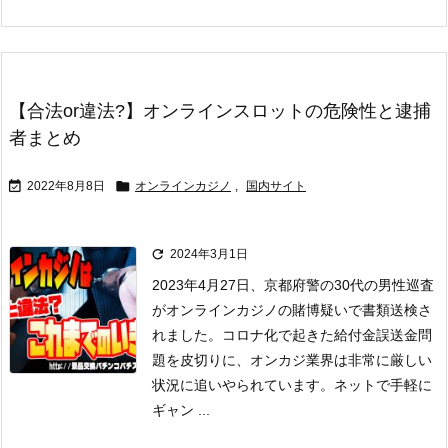
【合法or違法?】オンラインスロットの危険性と逮捕
者まとめ


2022年8月8日
オンラインカジノ
,
国内サイト

2024年3月1日
2023年4月27日、京都府警の30代の男性巡査
がオンラインカジノの賭博疑いで書類送検さ
れました。
コロナ化で起きた給付金誤送金問
題を皮切りに、オンカジ業界は非常に厳しい
状況に追いやられています。
ネットで手軽に
ギャン ...