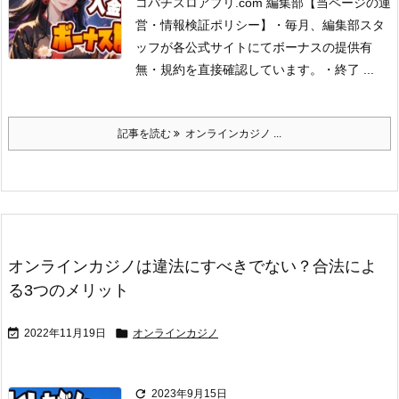
コパチスロアプリ.com 編集部
【当ページの運
営・情報検証ポリシー】
・毎月、編集部スタ
ッフが各公式サイトにてボーナスの提供有
無・規約を直接確認しています。
・終了 ...
記事を読む
オンラインカジノ ...
オンラインカジノは違法にすべきでない？合法によ
る3つのメリット


2022年11月19日
オンラインカジノ

2023年9月15日