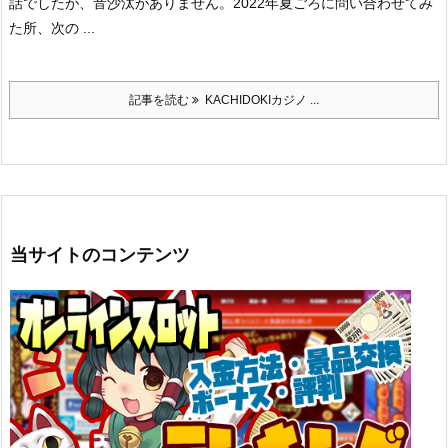
話でしたが、音沙汰がありません。
2022年夏ごろに問い合わせてみ
た所、次の ...
記事を読む
KACHIDOKIカジノ ...
当サイトのコンテンツ