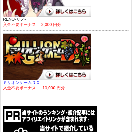
RENO-リノ-
入金不要ボーナス： 3,000 円分
ミリオンゲームＤＸ
入金不要ボーナス： 10,000 円分