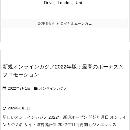
Drive、London、Uni ...
記事を読む
ロイヤルムーンカ ...
新規オンラインカジノ2022年版：最高のボーナスと
プロモーション


2022年8月1日
オンラインカジノ

2024年8月1日
新しいオンラインカジノ 2022年 新規オープン 開始年月日 オンライ
ンカジノ名 サイト運営者評価 2022年
11月再開カジノエックス