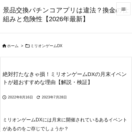
景品交換パチンコアプリは違法？換金の仕

組みと危険性【2026年最新】

メニュ

サイド


ホーム
>
ミリオンゲームDX

前へ

次へ
絶対打たなきゃ損！ミリオンゲームDXの月末イベン

トが超おすすめな理由【解説・検証】
検索


2022年8月16日
2023年7月28日
ミリオンゲームDXには月末に開催されているあるイベント
があるのをご存じでしょうか？