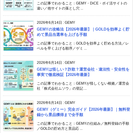
この記事でわかること：GEMY・DiCE・ポイ活サイトの
違い／他サイトの落とし穴 ...
2026年6月14日
:
GEMY
GEMYの攻略法【2026年最新】｜GOLDを効率よく貯
めて景品当選率を上げる手順
この記事でわかること：GOLDを効率よく貯める方法／レ
ベルを早く上げる順序／ゲミ ...
2026年6月14日
:
GEMY
GEMYは怪しい？詐欺？運営会社・違法性・安全性を
事実で徹底検証【2026年最新】
この記事でわかること：GEMYが怪しくない根拠／運営会
社「株式会社ムソウ」の登記 ...
2026年6月14日
:
GEMY
GEMY（ゲミー）完全ガイド【2026年最新】｜無料登
録から景品獲得まで全手順
この記事でわかること：GEMYの仕組み／無料登録の手順
／GOLDの貯め方と景品応 ...