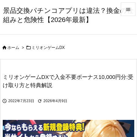
景品交換パチンコアプリは違法？換金の仕

組みと危険性【2026年最新】

メニュ

サイド


ホーム
>
ミリオンゲームDX

前へ

次へ
ミリオンゲームDXで入金不要ボーナス10,000円分:受

け取り方と特典解説
検索


2022年7月23日
2026年4月9日