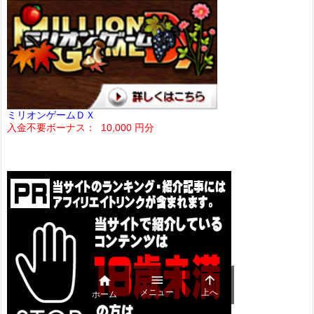
ミリオンゲームＤＸ
入金不要ボーナス： 10,000 円分



メニュー
上へ
ホーム