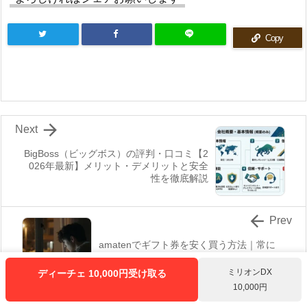
Copy

Next
BigBoss（ビッグボス）の評判・口コミ【2
026年最新】メリット・デメリットと安全
性を徹底解説

Prev
amatenでギフト券を安く買う方法｜常に
5〜20%オフで節約するコツ【2026年】


ミリオンDX

ディーチェ 10,000円受け取る
メニュー
上へ
10,000円
ホーム