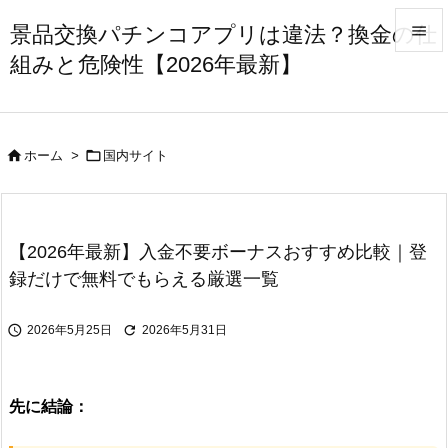
景品交換パチンコアプリは違法？換金の仕

組みと危険性【2026年最新】

メニュ

サイド


ホーム
>
国内サイト

前へ

次へ
【2026年最新】入金不要ボーナスおすすめ比較｜登

録だけで無料でもらえる厳選一覧
検索


2026年5月25日
2026年5月31日
先に結論：