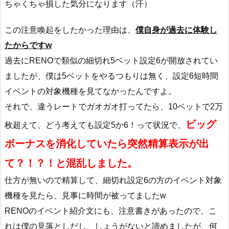
ちゃくちゃ損した気分になります（汗）
この注意喚起をしたかった理由は、
僕自身が過去に体験し
たからですw
過去にRENOで類似の細切れ5ベット設定6が開放されてい
ましたが、僕は5ベットをやるつもりは無く、設定6短時間
イベントの対象機種を見てなかったんですよ。
それで、違うレートでガオガオ打ってたら、10ベットで2万
ビッグ
枚超えて、どう考えても設定5か6！って状況で、
ボーナスを消化していたら突然精算表示が出
て？！？！と混乱しました。
仕方が無いので精算して、細切れ設定6の方のイベント対象
機種を見たら、見事に時間が被ってましたw
RENOのイベント紹介文にも、注意書きがあったので、こ
れは僕の見落としだし、しょうがないと諦めましたが、何