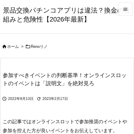
景品交換パチンコアプリは違法？換金の仕

組みと危険性【2026年最新】

メニュ

サイド


ホーム
>
Renoリノ

前へ

次へ
参加すべきイベントの判断基準！オンラインスロッ

トのイベントは「説明文」を絶対見ろ
検索


2022年9月13日
2023年2月17日
この記事ではオンラインスロットで参加推奨のイベントや
参加を控えた方が良いイベントをお伝えしています。