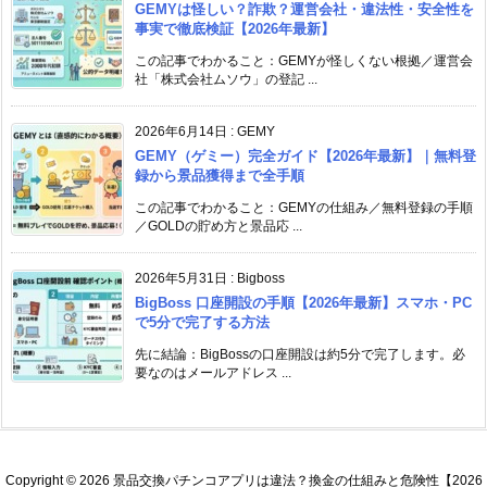
GEMYは怪しい？詐欺？運営会社・違法性・安全性を
事実で徹底検証【2026年最新】
この記事でわかること：GEMYが怪しくない根拠／運営会
社「株式会社ムソウ」の登記 ...
2026年6月14日
:
GEMY
GEMY（ゲミー）完全ガイド【2026年最新】｜無料登
録から景品獲得まで全手順
この記事でわかること：GEMYの仕組み／無料登録の手順
／GOLDの貯め方と景品応 ...
2026年5月31日
:
Bigboss
BigBoss 口座開設の手順【2026年最新】スマホ・PC
で5分で完了する方法
先に結論：BigBossの口座開設は約5分で完了します。必
要なのはメールアドレス ...
Copyright ©
2026
景品交換パチンコアプリは違法？換金の仕組みと危険性【2026