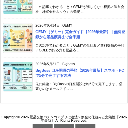
この記事でわかること：GEMYが怪しくない根拠／運営会
社「株式会社ムソウ」の登記 ...
2026年6月14日
:
GEMY
GEMY（ゲミー）完全ガイド【2026年最新】｜無料登
録から景品獲得まで全手順
この記事でわかること：GEMYの仕組み／無料登録の手順
／GOLDの貯め方と景品応 ...
2026年5月31日
:
Bigboss
BigBoss 口座開設の手順【2026年最新】スマホ・PC
で5分で完了する方法
先に結論：BigBossの口座開設は約5分で完了します。必
要なのはメールアドレス ...
Copyright ©
2026
景品交換パチンコアプリは違法？換金の仕組みと危険性【2026
年最新】
All Rights Reserved.