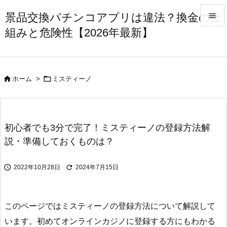
景品交換パチンコアプリは違法？換金の仕

組みと危険性【2026年最新】

メニュ

サイド


ホーム
>
ミスティーノ

前へ

次へ
初心者でも3分で完了！ミスティーノの登録方法解

説・準備しておくものは？
検索


2022年10月28日
2024年7月15日
このページではミスティーノの登録方法について解説して
います。初めてオンラインカジノに登録する方にもわかる