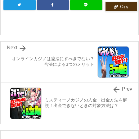
Copy

Next
オンラインカジノは違法にすべきでない？
合法による3つのメリット

Prev
ミスティーノカジノの入金・出金方法を解
説！出金できないときの対象方法は？